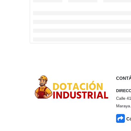
CONT
DIREC
Calle 4
Maraya.
Có