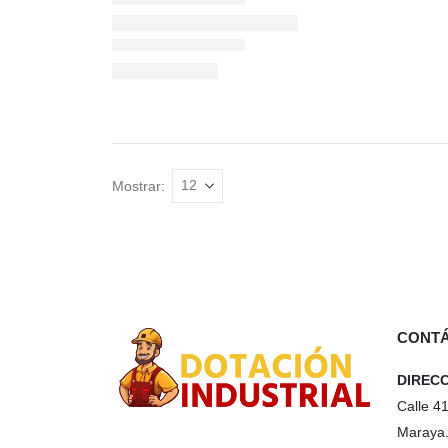
Mostrar:
CONT
DIREC
Calle 4
Maraya.