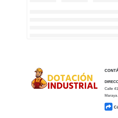
CONT
DIREC
Calle 4
Maraya.
Có